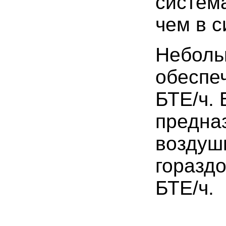
система
чем в с
Неболь
обеспеч
БТЕ/ч. 
предна
воздуш
горазд
БТЕ/ч.