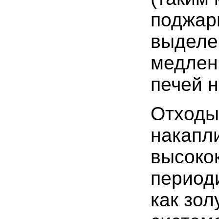
поджари
выделе
медленн
печей н
Отходы 
накапли
высоко
периоди
как зол