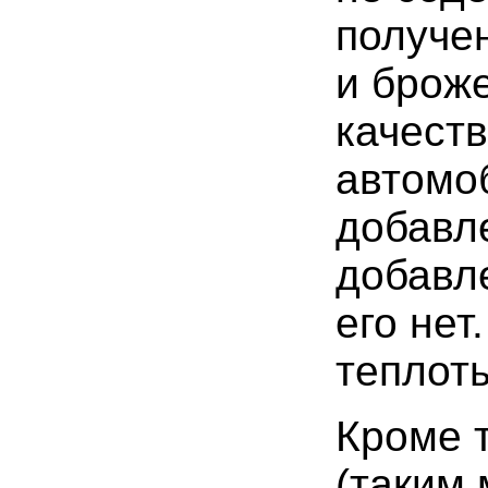
получен
и броже
качеств
автомоб
добавл
добавле
его нет
теплоты
Кроме т
(таким 