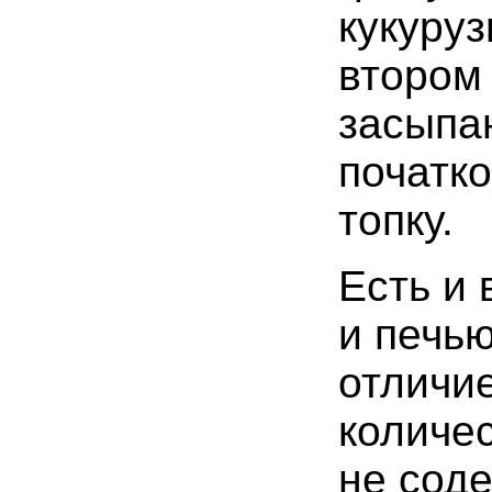
кукуруз
втором 
засыпа
початко
топку.
Есть и 
и печью
отличие
количес
не соде