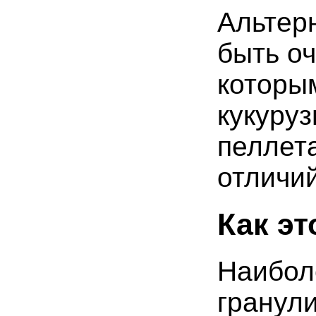
Альтер
быть о
которы
кукуруз
пеллета
отличий
Как эт
Наибол
гранул