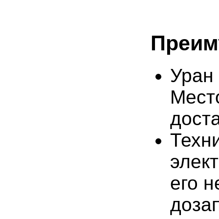
Преим
Уран
Мест
дост
Техн
элек
его н
доза