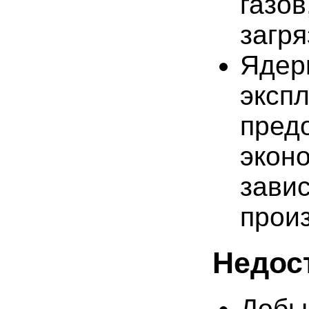
газов
загря
Ядер
эксп
пред
экон
зави
произ
Недос
Добы