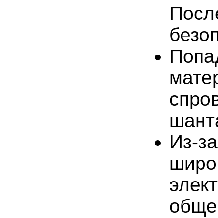
Посл
безо
Попа
матер
спро
шант
Из-з
широ
элек
обще