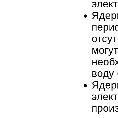
элек
Ядер
пери
отсут
могу
необ
воду
Ядерн
элек
прои