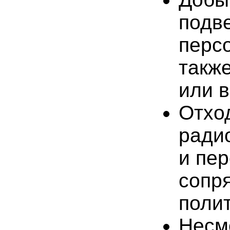
подве
перс
также
или в
Отхо
ради
и пе
сопр
поли
Несмо