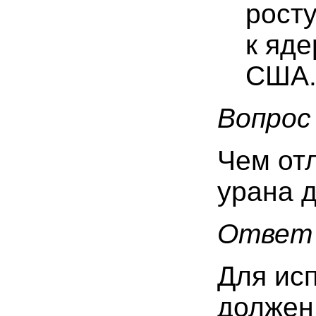
рост
к яде
США
Вопрос
Чем отл
урана 
Ответ
Для ис
должен