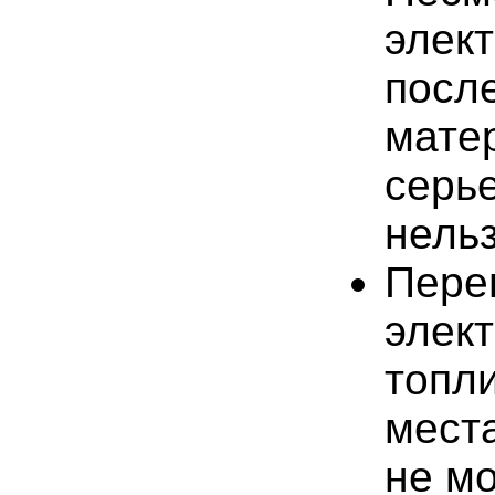
элек
посл
мате
серь
нельз
Пере
элект
топли
места
не м